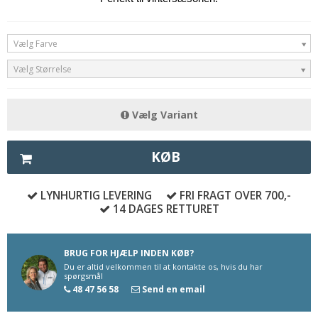
Vælg Farve
Vælg Størrelse
Vælg Variant
KØB
LYNHURTIG LEVERING
FRI FRAGT OVER 700,-
14 DAGES RETTURET
BRUG FOR HJÆLP INDEN KØB?
Du er altid velkommen til at kontakte os, hvis du har
spørgsmål
48 47 56 58
Send en email