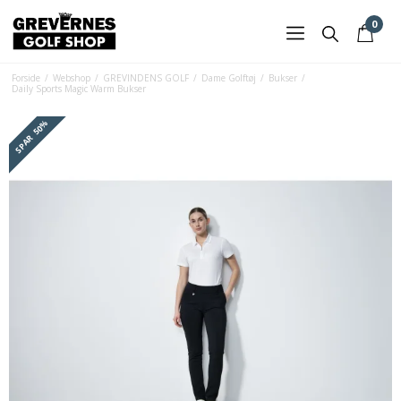
0
Forside
/
Webshop
/
GREVINDENS GOLF
/
Dame Golftøj
/
Bukser
/
Daily Sports Magic Warm Bukser
50%
SPAR