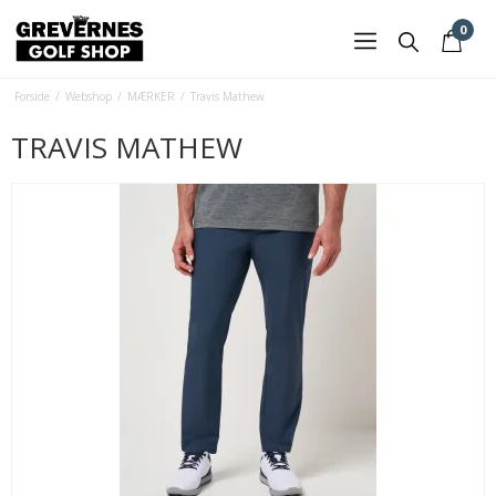
0
Forside
/
Webshop
/
MÆRKER
/
Travis Mathew
TRAVIS MATHEW