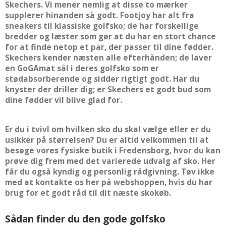
Skechers. Vi mener nemlig at disse to mærker
supplerer hinanden så godt. Footjoy har alt fra
sneakers til klassiske golfsko; de har forskellige
bredder og læster som gør at du har en stort chance
for at finde netop et par, der passer til dine fødder.
Skechers kender næsten alle efterhånden; de laver
en GoGAmat sål i deres golfsko som er
stødabsorberende og sidder rigtigt godt. Har du
knyster der driller dig; er Skechers et godt bud som
dine fødder vil blive glad for.
Er du i tvivl om hvilken sko du skal vælge eller er du
usikker på størrelsen? Du er altid velkommen til at
besøge vores fysiske butik i Fredensborg, hvor du kan
prøve dig frem med det varierede udvalg af sko. Her
får du også kyndig og personlig rådgivning. Tøv ikke
med at kontakte os her på webshoppen, hvis du har
brug for et godt råd til dit næste skokøb.
Sådan finder du den gode golfsko