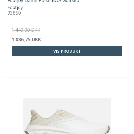
Footjoy Dame Pulse BOA Golfsko
Footjoy
93850
1.449,00 DKK
1.086,75 DKK
VIS PRODUKT