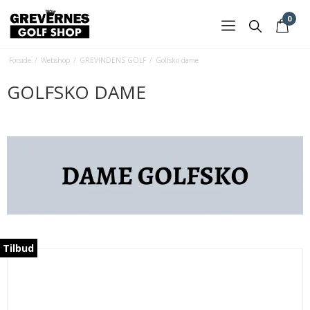
0
Forside
/
Webshop
/
GREVINDENS GOLF
/
Golfsko dame
GOLFSKO DAME
Tilbud