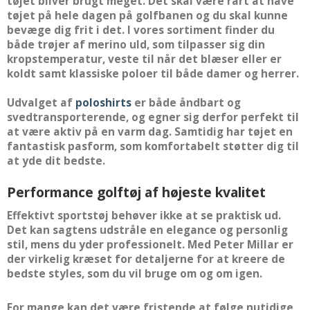
tøjet bliver brugt meget. Det skal være rart at have
tøjet på hele dagen på golfbanen og du skal kunne
bevæge dig frit i det. I vores sortiment finder du
både trøjer af merino uld, som tilpasser sig din
kropstemperatur, veste til når det blæser eller er
koldt samt klassiske poloer til både damer og herrer.
Udvalget af
poloshirts
er både åndbart og
svedtransporterende, og egner sig derfor perfekt til
at være aktiv på en varm dag. Samtidig har tøjet en
fantastisk pasform, som komfortabelt støtter dig til
at yde dit bedste.
Performance golftøj af højeste kvalitet
Effektivt sportstøj behøver ikke at se praktisk ud.
Det kan sagtens udstråle en elegance og personlig
stil, mens du yder professionelt. Med Peter Millar er
der virkelig kræset for detaljerne for at kreere de
bedste styles, som du vil bruge om og om igen.
For mange kan det være fristende at følge nutidige