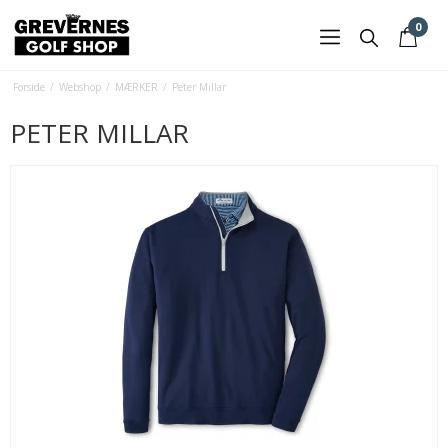
0
Forside
/
Webshop
/
MÆRKER
/
Peter Millar
PETER MILLAR