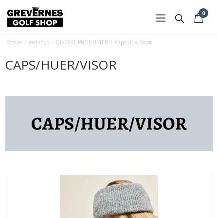
0
Forside
/
Webshop
/
DIVERSE PRODUKTER
/
Caps/Huer/Visor
CAPS/HUER/VISOR