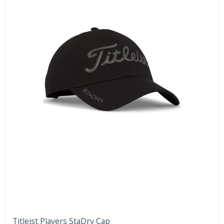
Titleist Players StaDry Cap