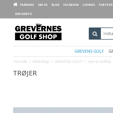
TRÆNING
OM OS
BLOG
FACEBOOK
COOKIES
FORTRYD 
DIN KONTO
GREVENS GOLF
G
Forside
/
Webshop
/
GREVENS GOLF
/
Herre Golftøj
TRØJER