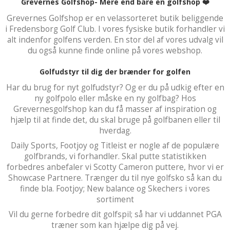
Grevernes Golfshop- Mere end bare en golfshop ❤️
Grevernes Golfshop er en velassorteret butik beliggende
i Fredensborg Golf Club. I vores fysiske butik forhandler vi
alt indenfor golfens verden. En stor del af vores udvalg vil
du også kunne finde online på vores webshop.
Golfudstyr til dig der brænder for golfen
Har du brug for nyt golfudstyr? Og er du på udkig efter en
ny golfpolo eller måske en ny golfbag? Hos
Grevernesgolfshop kan du få masser af inspiration og
hjælp til at finde det, du skal bruge på golfbanen eller til
hverdag.
Daily Sports, Footjoy og Titleist er nogle af de populære
golfbrands, vi forhandler. Skal putte statistikken
forbedres anbefaler vi Scotty Cameron puttere, hvor vi er
Showcase Partnere. Trænger du til nye golfsko så kan du
finde bla. Footjoy; New balance og Skechers i vores
sortiment
Vil du gerne forbedre dit golfspil; så har vi uddannet PGA
træner som kan hjælpe dig på vej.