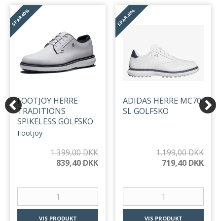
40%
40%
SPAR
SPAR
FOOTJOY HERRE
ADIDAS HERRE MC70
TRADITIONS
SL GOLFSKO
SPIKELESS GOLFSKO
Footjoy
1.399,00 DKK
1.199,00 DKK
839,40 DKK
719,40 DKK
VIS PRODUKT
VIS PRODUKT