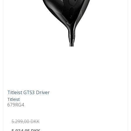
Titleist GTS3 Driver
Titleist
679RG4
5.299,00 DKK
5.034,05 DKK