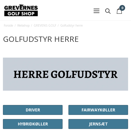
0
Forside
/
Webshop
/
GREVENS GOLF
/
Golfudstyr herre
GOLFUDSTYR HERRE
DRIVER
FAIRWAYKØLLER
HYBRIDKØLLER
JERNSÆT