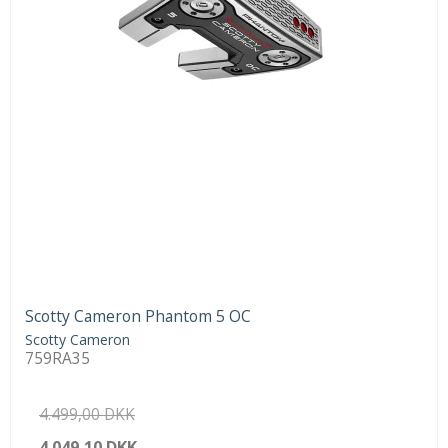
Scotty Cameron Phantom 5 OC
Scotty Cameron
759RA35
4.499,00 DKK
4.049,10 DKK