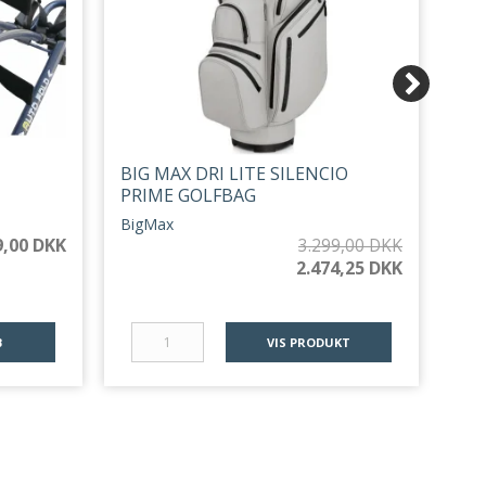
BIG MAX DRI LITE SILENCIO
BI
PRIME GOLFBAG
Big
BigMax
9,00 DKK
3.299,00 DKK
2.474,25 DKK
B
VIS PRODUKT