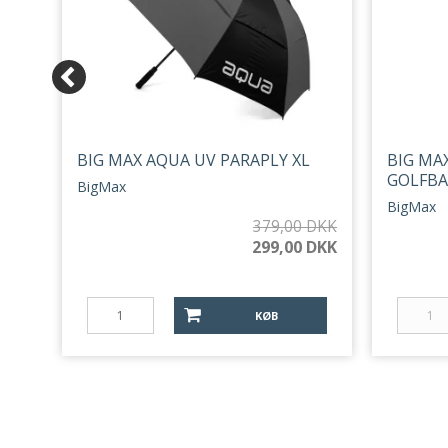
BIG MAX AQUA UV PARAPLY XL
BIG MAX
,
GOLFB
BigMax
BigMax
 DKK
379,00 DKK
299,00 DKK
KØB