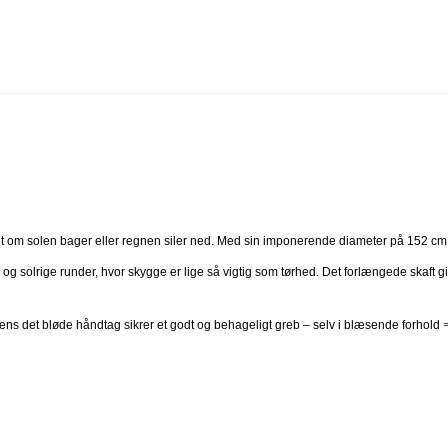
 om solen bager eller regnen siler ned. Med sin imponerende diameter på 152 cm f
og solrige runder, hvor skygge er lige så vigtig som tørhed. Det forlængede skaft gi
ns det bløde håndtag sikrer et godt og behageligt greb – selv i blæsende forhold 