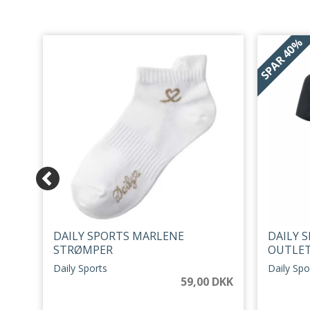
40%
SPAR
DAILY SPORTS MARLENE
DAILY 
STRØMPER
OUTLE
Daily Sports
Daily Spo
59,00 DKK
 DKK
 DKK