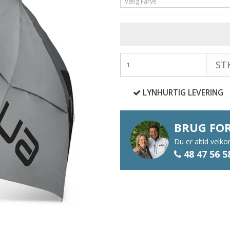
Vælg Farve
STK
LYNHURTIG LEVERING
BRUG FOR
Du er altid velk
48 47 56 5