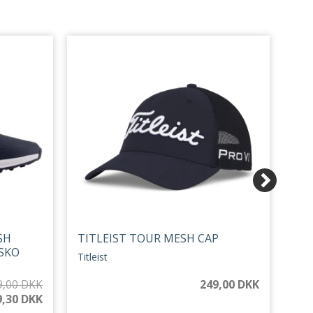
SH
TITLEIST TOUR MESH CAP
PET
SKO
PE
Titleist
Pete
249,00 DKK
9,00 DKK
9,30 DKK