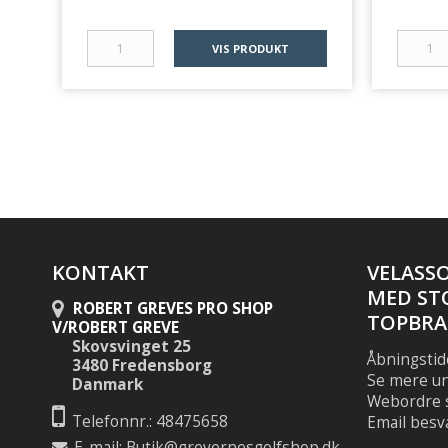
VIS PRODUKT
KONTAKT
VELASS
MED ST
ROBERT GREVES PRO SHOP
TOPBRA
V/ROBERT GREVE
Skovsvinget 25
Åbningstid
3480 Fredensborg
Se mere u
Danmark
Webordre s
Telefonnr.: 48475658
Email besv
E-mail
:
Butik@grevernesgolfshop.dk