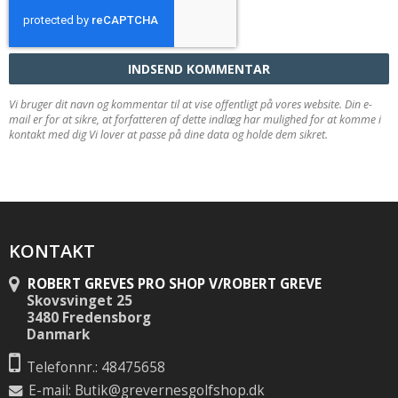
INDSEND KOMMENTAR
Vi bruger dit navn og kommentar til at vise offentligt på vores website. Din e-
mail er for at sikre, at forfatteren af dette indlæg har mulighed for at komme i
kontakt med dig Vi lover at passe på dine data og holde dem sikret.
KONTAKT
ROBERT GREVES PRO SHOP V/ROBERT GREVE
Skovsvinget 25
3480 Fredensborg
Danmark
Telefonnr.: 48475658
E-mail
:
Butik@grevernesgolfshop.dk