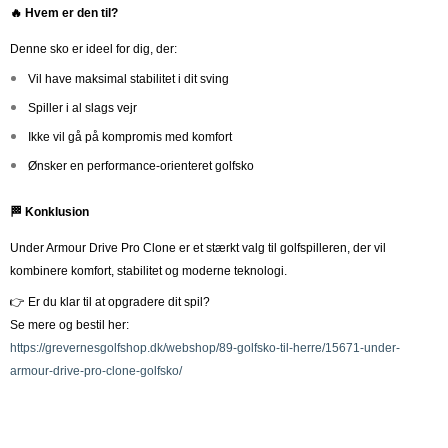
🔥 Hvem er den til?
Denne sko er ideel for dig, der:
Vil have maksimal stabilitet i dit sving
Spiller i al slags vejr
Ikke vil gå på kompromis med komfort
Ønsker en performance-orienteret golfsko
🏁 Konklusion
Under Armour Drive Pro Clone er et stærkt valg til golfspilleren, der vil
kombinere komfort, stabilitet og moderne teknologi.
👉 Er du klar til at opgradere dit spil?
Se mere og bestil her:
https://grevernesgolfshop.dk/webshop/89-golfsko-til-herre/15671-under-
armour-drive-pro-clone-golfsko/