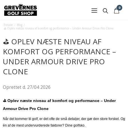
0
Forside
/
Blog
/
⛳ Oplev næste niveau af komfort og performance – Under Armour Drive Pro Clone
⛳ OPLEV NÆSTE NIVEAU AF
KOMFORT OG PERFORMANCE –
UNDER ARMOUR DRIVE PRO
CLONE
Oprettet d.
27/04 2026
⛳ Oplev næste niveau af komfort og performance – Under
Armour Drive Pro Clone
Når det kommer til golf, er det ofte de små detaljer, der gør den store forskel. Og
én af de mest undervurderede faktorer? Dine golfsko.