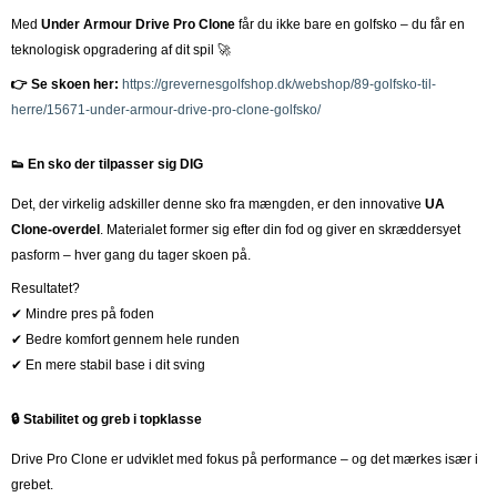
Med
Under Armour Drive Pro Clone
får du ikke bare en golfsko – du får en
teknologisk opgradering af dit spil 🚀
👉 Se skoen her:
https://grevernesgolfshop.dk/webshop/89-golfsko-til-
herre/15671-under-armour-drive-pro-clone-golfsko/
👟 En sko der tilpasser sig DIG
Det, der virkelig adskiller denne sko fra mængden, er den innovative
UA
Clone-overdel
. Materialet former sig efter din fod og giver en skræddersyet
pasform – hver gang du tager skoen på.
Resultatet?
✔ Mindre pres på foden
✔ Bedre komfort gennem hele runden
✔ En mere stabil base i dit sving
🔒 Stabilitet og greb i topklasse
Drive Pro Clone er udviklet med fokus på performance – og det mærkes især i
grebet.