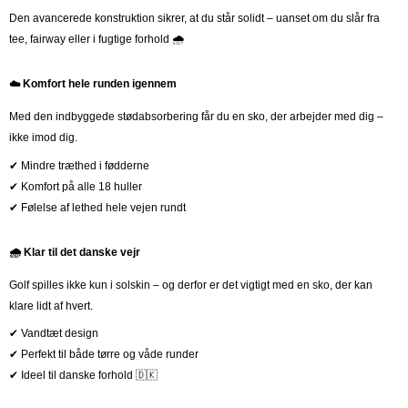
Den avancerede konstruktion sikrer, at du står solidt – uanset om du slår fra
tee, fairway eller i fugtige forhold 🌧️
☁️ Komfort hele runden igennem
Med den indbyggede stødabsorbering får du en sko, der arbejder med dig –
ikke imod dig.
✔ Mindre træthed i fødderne
✔ Komfort på alle 18 huller
✔ Følelse af lethed hele vejen rundt
🌧️ Klar til det danske vejr
Golf spilles ikke kun i solskin – og derfor er det vigtigt med en sko, der kan
klare lidt af hvert.
✔ Vandtæt design
✔ Perfekt til både tørre og våde runder
✔ Ideel til danske forhold 🇩🇰